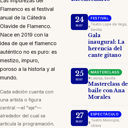
Las Impurezas del
Flamenco es el festival
anual de la Cátedra
24
FESTIVAL
Teatro Lope de Vega,
Olavide de Flamenco.
MAY
Sevilla
Nace en 2019 con la
Gala
inaugural: La
idea de que el flamenco
herencia del
auténtico no es puro: es
cante gitano
mestizo, impuro,
poroso a la historia y al
25
MASTERCLASS
mundo.
Lebrija, Sevilla
MAY
Masterclass de
baile con Ana
Cada edición cuenta con
Morales
una artista o figura
central —el "eje"—
27
ESPECTÁCULO
alrededor del cual se
Teatro Municipal,
MAY
articula la programación.
Utrera